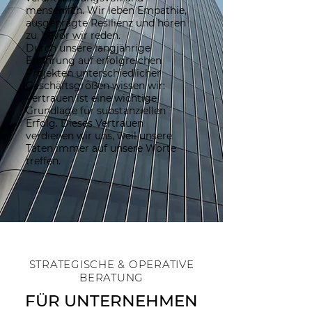
menschlich. Wir leben Empathie,
ausgeprägte Resilienz und hören
zu, bevor wir reden.
Durch unsere langjährige
Erfahrung auf erfolgreichen
Projekten unterschiedlicher
Geschäftsgrößen wissen wir:
Vertrauen ist eine wichtige
Grundlage für substanziellen
Erfolg. Dieses Vertrauen
verdienen wir uns, weil unsere
Taten immer auf unsere Worte
treffen.
STRATEGISCHE & OPERATIVE
BERATUNG
FÜR UNTERNEHMEN