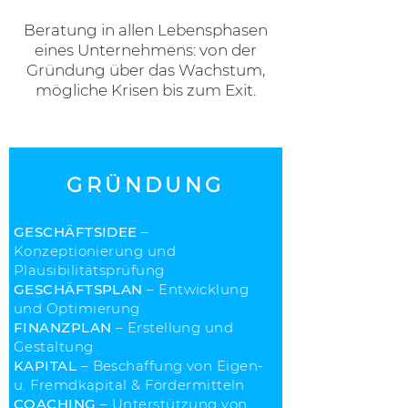
Beratung in allen Lebensphasen
eines Unternehmens: von der
Gründung über das Wachstum,
mögliche Krisen bis zum Exit.
GRÜNDUNG
GESCHÄFTSIDEE
–
Konzeptionierung und
Plausibilitätsprüfung
GESCHÄFTSPLAN
– Entwicklung
und Optimierung
FINANZPLAN
– Erstellung und
Gestaltung
KAPITAL
– Beschaffung von Eigen-
u. Fremdkapital & Fördermitteln
COACHING
– Unterstützung von