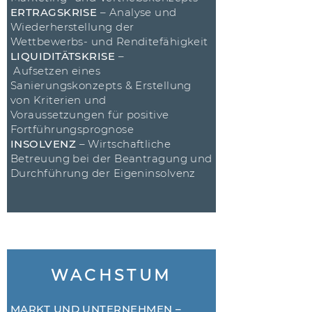
ERTRAGSKRISE
– Analyse und
Wiederherstellung der
Wettbewerbs- und Renditefähigkeit
LIQUIDITÄTSKRISE
–
Aufsetzen eines
Sanierungskonzepts & Erstellung
von Kriterien und
Voraussetzungen für positive
Fortführungsprognose
INSOLVENZ
– Wirtschaftliche
Betreuung bei der Beantragung und
Durchführung der Eigeninsolvenz
WACHSTUM
MARKT UND UNTERNEHMEN –