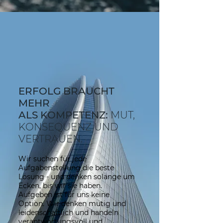
ERFOLG BRAUCHT
MEHR
ALS KOMPETENZ:
MUT,
KONSEQUENZ UND
VERTRAUEN.
Wir suchen für jede
Aufgabenstellung die beste
Lösung - und denken solange um
Ecken, bis wir sie haben.
Aufgeben ist für uns keine
Option. Wir denken mutig und
leidenschaftlich und handeln
verantwortungsvoll und