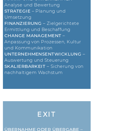
Analyse und Bewertung
STRATEGIE
– Planung und
Umsetzung
FINANZIERUNG
– Zielgerichtete
Ermittlung und Beschaffung
CHANGE MANAGEMENT
–
Anpassung von Prozessen, Kultur
und Kommunikation
UNTERNEHMENSENTWICKLUNG
–
Auswertung und Steuerung
SKALIERBARKEIT
– Sicherung von
nachhaltigem Wachstum
EXIT
ÜBERNAHME ODER ÜBERGABE
–