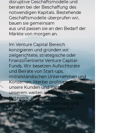
disruptive Geschäftsmodelle und
beraten bei der Beschaffung des
notwendigen Kapitals. Bestehende
Geschäftsmodelle überprüfen wir,
bauen sie gemeinsam
aus und passen sie an den Bedarf der
Märkte von morgen an.
Im Venture Capital Bereich
konzipieren und gründen wir
zielgerichtete, strategische oder
finanzorientierte Venture Capital-
Funds. Wir besetzen Aufsichtsräte
und Beiräte von Start-ups,
mittelständischen Unternehmen und
Konzernen. Hierbei profitieren
unsere Kunden und Partner von
unserem weiten internationalen
Netzwerk, unserer Kenntnis der Welt
von Investoren und Start-ups und
von unserem guten Gespür für
Menschen.