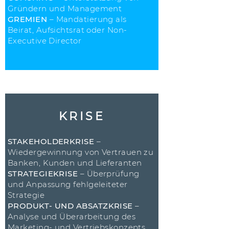
Gründern und Management
GREMIEN
– Mandatierung als
Beirat, Aufsichtsrat oder Non-
Executive Director
KRISE
STAKEHOLDERKRISE
–
Wiedergewinnung von Vertrauen zu
Banken, Kunden und Lieferanten
STRATEGIEKRISE
– Überprüfung
und Anpassung fehlgeleiteter
Strategie
PRODUKT- UND ABSATZKRISE
–
Analyse und Überarbeitung des
Marketing- und Vertriebskonzepts