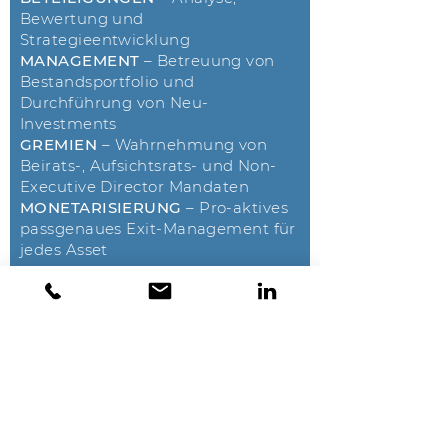
Bewertung und
Strategieentwicklung
MANAGEMENT
– Betreuung von
Bestandsportfolio und
Durchführung von Neu-
Investments
GREMIEN
– Wahrnehmung von
Beirats-, Aufsichtsrats- und Non-
Executive Director Mandaten
MONETARISIERUNG
– Pro-aktives
passgenaues Exit-Management für
jedes Asset