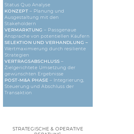
Status Quo Analyse
KONZEPT
– Planung und
Ausgestaltung mit den
Stakeholdern
VERMARKTUNG
– Passgenaue
Ansprache von potentiellen Käufern
SELEKTION UND VERHANDLUNG –
Wertmaximierung durch resiliente
Strategien
VERTRAGSABSCHLUSS
–
Zielgerichtete Umsetzung der
gewünschten Ergebnisse
POST-M&A PHASE
– Integrierung,
Steuerung und Abschluss der
Transaktion
STRATEGISCHE & OPERATIVE